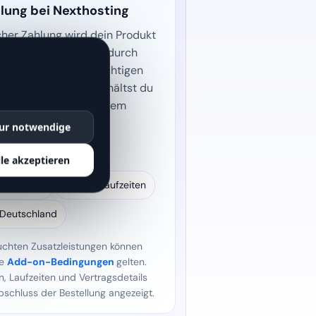
lung bei Nexthosting
cher Zahlung wird dein Produkt
er schnellstmöglich durch
reitgestellt. Alle wichtigen
nd Informationen erhältst du
er E-Mail und in deinem
.
ur notwendige
upport
lle akzeptieren
itstellung
✓ Faire Laufzeiten
 Deutschland
uchten Zusatzleistungen können
re
Add-on-Bedingungen
gelten.
n, Laufzeiten und Vertragsdetails
bschluss der Bestellung angezeigt.