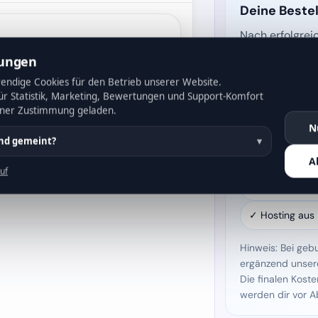
Deine Bestel
Nach erfolgrei
automatisch od
lungen
unser System be
ndige Cookies für den Betrieb unserer Website.
Zugangsdaten u
für Statistik, Marketing, Bewertungen und Support-Komfort
anschließend p
iner Zustimmung geladen.
Kundenbereich
N
ind gemeint?
✓ Deutscher S
A
uf
✓ Schnelle Bere
✓ Hosting aus
Hinweis: Bei geb
ergänzend unse
Die finalen Koste
werden dir vor A