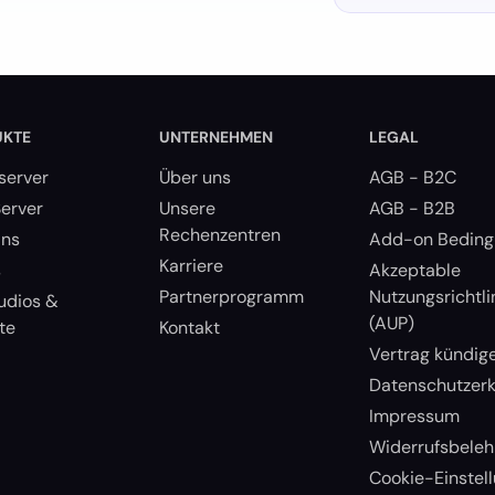
UKTE
UNTERNEHMEN
LEGAL
erver
Über uns
AGB - B2C
erver
Unsere
AGB - B2B
Rechenzentren
ns
Add-on Bedin
Karriere
s
Akzeptable
Partnerprogramm
Nutzungsrichtli
udios &
(AUP)
te
Kontakt
Vertrag kündig
Datenschutzerk
Impressum
Widerrufsbeleh
Cookie-Einstel