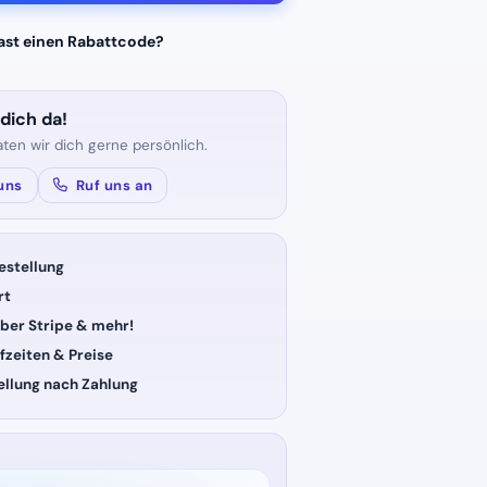
ast einen Rabattcode?
 dich da!
aten wir dich gerne persönlich.
uns
Ruf uns an
estellung
rt
ber Stripe & mehr!
fzeiten & Preise
ellung nach Zahlung