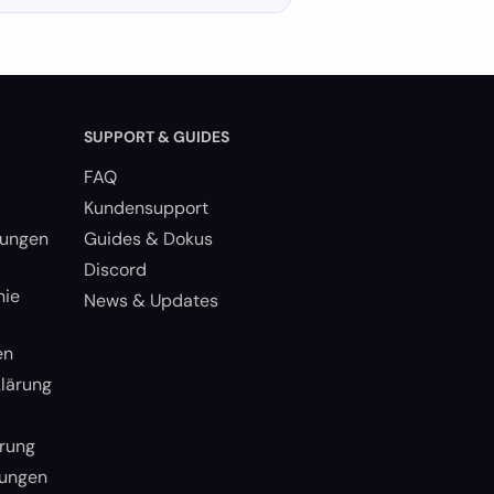
SUPPORT & GUIDES
FAQ
Kundensupport
gungen
Guides & Dokus
Discord
nie
News & Updates
en
lärung
rung
lungen