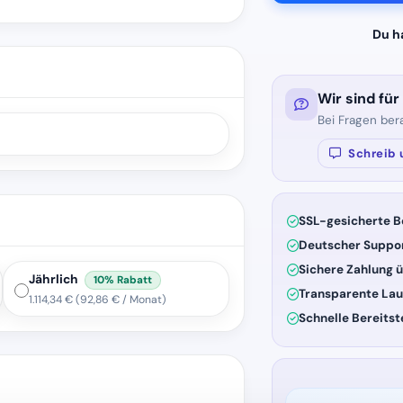
Du h
Wir sind für
Bei Fragen ber
Schreib 
SSL-gesicherte B
Deutscher Suppo
Sichere Zahlung ü
Jährlich
10% Rabatt
Transparente Lau
1.114,34 €
(92,86 € / Monat)
Schnelle Bereitst