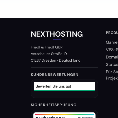
NEXTHOSTING
PROD
Games
Friedl & Friedl GbR
VPS-S
Vetschauer Straße 19
Domai
01237 Dresden · Deutschland
Statu
Für St
KUNDENBEWERTUNGEN
Projek
SICHERHEITSPRÜFUNG