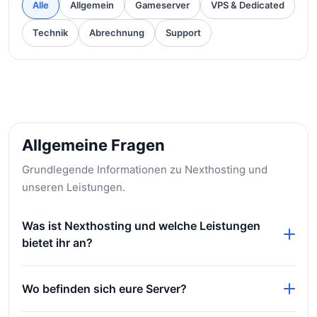
Alle
Allgemein
Gameserver
VPS & Dedicated
Technik
Abrechnung
Support
Allgemeine Fragen
Grundlegende Informationen zu Nexthosting und
unseren Leistungen.
Was ist Nexthosting und welche Leistungen
bietet ihr an?
Nexthosting ist ein Hosting-Anbieter mit Fokus auf
Wo befinden sich eure Server?
leistungsstarke und moderne Infrastruktur. Dazu
gehören unter anderem Gameserver, VPS-Server,