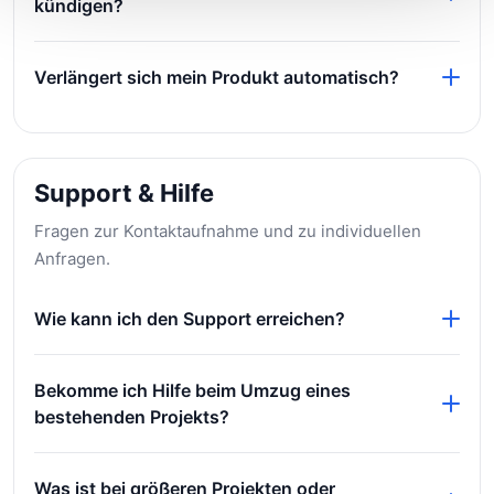
kündigen?
beziehungsweise den Bestellprozess bereitgestellt.
Kündigungen erfolgen normalerweise über den
Verlängert sich mein Produkt automatisch?
Kundenbereich oder entsprechend der jeweiligen
Vertragsbedingungen. Beachte dabei mögliche
Ob eine automatische Verlängerung vorgesehen ist,
Fristen und Laufzeiten.
ergibt sich aus dem gewählten Produktmodell und
den jeweiligen Vertragsbedingungen.
Support & Hilfe
Fragen zur Kontaktaufnahme und zu individuellen
Anfragen.
Wie kann ich den Support erreichen?
Für technische und organisatorische Fragen stehen je
Bekomme ich Hilfe beim Umzug eines
nach Aufbau des Systems Support- und Kontaktwege
bestehenden Projekts?
wie Ticket, E-Mail oder Hilfebereich zur Verfügung.
Bei individuellen Projekten oder komplexeren
Was ist bei größeren Projekten oder