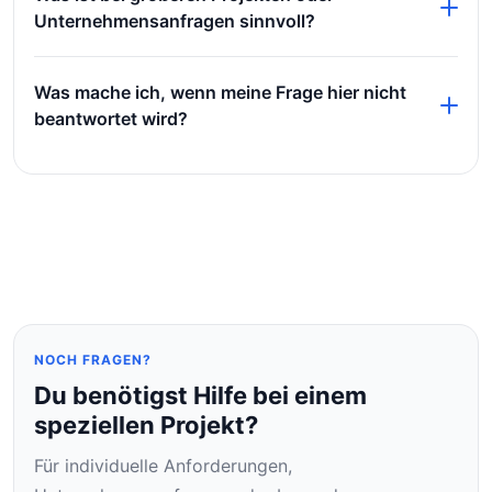
Vorhaben ist eine direkte Anfrage sinnvoll, damit
Unternehmensanfragen sinnvoll?
Anforderungen und möglicher Unterstützungsbedarf
sauber abgestimmt werden können.
Bei komplexeren Anforderungen, individueller
Was mache ich, wenn meine Frage hier nicht
Infrastruktur oder geschäftskritischen Anwendungen
beantwortet wird?
empfiehlt sich eine direkte Kontaktaufnahme, damit
die passende Lösung abgestimmt werden kann.
Dann solltest du uns direkt kontaktieren. Je genauer
du dein Anliegen beschreibst, desto gezielter kann
darauf reagiert werden.
NOCH FRAGEN?
Du benötigst Hilfe bei einem
speziellen Projekt?
Für individuelle Anforderungen,