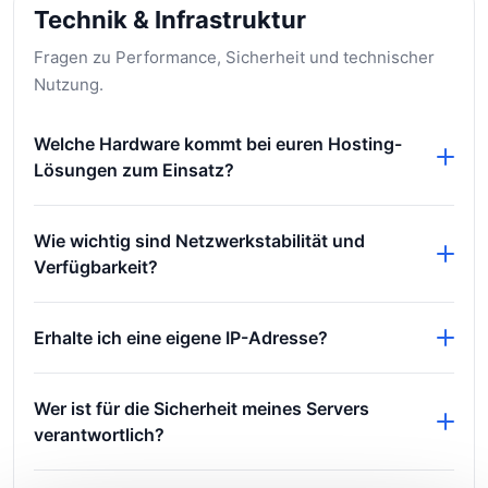
spezielle Anforderungen.
möglich ist, hängt vom jeweiligen Produktmodell ab.
Technik & Infrastruktur
Fragen zu Performance, Sicherheit und technischer
Nutzung.
Welche Hardware kommt bei euren Hosting-
Lösungen zum Einsatz?
Unsere Plattform setzt auf moderne Hardware und
Wie wichtig sind Netzwerkstabilität und
eine leistungsfähige Infrastruktur. Welche genauen
Verfügbarkeit?
Leistungsdaten gelten, ergibt sich immer aus dem
jeweiligen Produkt.
Gerade bei Gameservern, öffentlichen Diensten und
Erhalte ich eine eigene IP-Adresse?
produktiven Anwendungen sind Netzwerkstabilität
und eine saubere Infrastruktur entscheidend für gute
Ob und in welcher Form eine eigene IP-Adresse
Erreichbarkeit und zuverlässigen Betrieb.
Wer ist für die Sicherheit meines Servers
enthalten ist, hängt vom gebuchten Produkt ab.
verantwortlich?
Maßgeblich sind die Angaben in der jeweiligen
Produktbeschreibung.
Die Plattform selbst sollte auf Infrastrukturebene