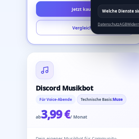
Jetzt kaufen
Welche Dienste s
Datenschutz
AGB
Widerr
Vergleichen
Discord Musikbot
Für Voice-Abende
Technische Basis:
Muse
3,99 €
ab
/ Monat
Dein eigener Musikbot für Community-