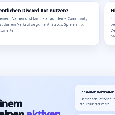
entlichen Discord Bot nutzen?
H
er deinem Namen und kann klar auf deine Community
Fü
 das ein Verkaufsargument: Status, Spielerinfo,
be
urierter.
De
na
Schneller Vertraue
Ein eigener Bot zeigt P
einem
strukturierter wirkt.
 einen
aktiven