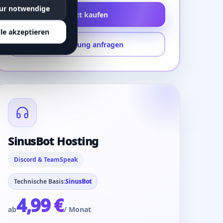
ur notwendige
Jetzt kaufen
lle akzeptieren
Einrichtung anfragen
SinusBot Hosting
Discord & TeamSpeak
Technische Basis:
SinusBot
4,99 €
ab
/ Monat