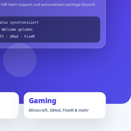
, hilft beim Support und automatisiert wichtige Discord-
atus synchronisiert
 Welcome geladen
ft · GMod · FiveM
Gaming
Minecraft, GMod, FiveM & mehr