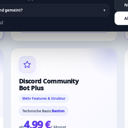
N
Jetzt kaufen
ind gemeint?
A
uf
Passt der zu mir?
Discord Community
Bot Plus
Mehr Features & Struktur
Technische Basis:
Bastion
4,99 €
ab
/ Monat