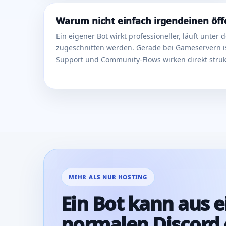
Warum nicht einfach irgendeinen öff
Ein eigener Bot wirkt professioneller, läuft unt
zugeschnitten werden. Gerade bei Gameservern ist
Support und Community-Flows wirken direkt strukt
MEHR ALS NUR HOSTING
Ein Bot kann aus 
normalen Discord