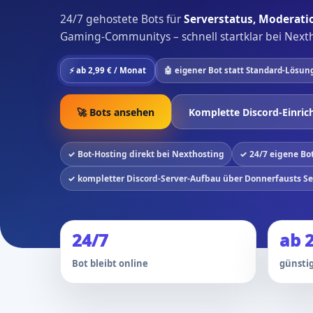
24/7 gehostete Bots für
Serverstatus, Moderatio
Gaming-Communitys – schnell startklar bei Next
⚡ ab 2,99 € / Monat
🤖 eigener Bot statt Standard-Lösun
🚀 Bots ansehen
Komplette Discord-Einric
✓ Bot-Hosting direkt bei Nexthosting
✓ 24/7 eigene Bo
✓ kompletter Discord-Server-Aufbau über Donnerfausts S
24/7
ab 2
Bot bleibt online
günstig