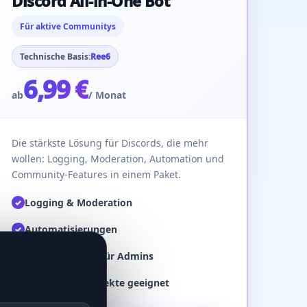
Discord All-in-One Bot
Für aktive Communitys
Technische Basis:
Ree6
6,99 €
ab
/ Monat
Die stärkste Lösung für Discords, die mehr
wollen: Logging, Moderation, Automation und
Community-Features in einem Paket.
Logging & Moderation
✓
Automatisierungen
✓
Mehr Übersicht für Admins
✓
Für größere Projekte geeignet
✓