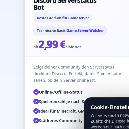
Discord Serverstatus
Bot
Bestes Add-on für Gameserver
Technische Basis:
Game Server Watcher
2,99 €
ab
/ Monat
Zeigt deiner Community den Serverstatus
direkt im Discord. Perfekt, damit Spieler sofort
sehen, ob dein Server online ist.
Online-/Offline-Status
✓
Spieleranzahl je nach Spiel
✓
Cookie-Einstel
Ideal für Minecraft, GMod & FiveM
✓
Wir verwenden notwe
Stärkeres Community-Engagement
✓
Zusätzliche Dienste 
werden nur nach de