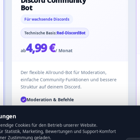
Discord Community
Bot
Für wachsende Discords
Technische Basis:
Red-DiscordBot
4,99 €
ab
/ Monat
Der flexible Allround-Bot für Moderation,
einfache Community-Funktionen und bessere
Struktur auf deinem Discord.
Moderation & Befehle
✓
Community-Funktionen
✓
lungen
Ideal für kleine bis mittlere Server
✓
ndige Cookies für den Betrieb unserer Website.
Erweiterbar nach Bedarf
✓
für Statistik, Marketing, Bewertungen und Support-Komfort
iner Zustimmung geladen.