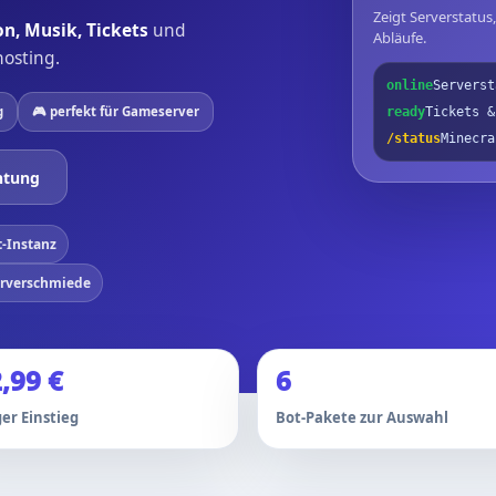
Zeigt Serverstatus
n, Musik, Tickets
und
Abläufe.
hosting.
online
Serverst
g
🎮 perfekt für Gameserver
ready
Tickets &
/status
Minecra
htung
t-Instanz
erverschmiede
,99 €
6
er Einstieg
Bot-Pakete zur Auswahl