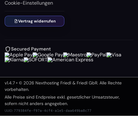
Cookie-Einstellungen
Vertrag widerrufen
Secured Payment
v1.4.7 • © 2026 Nexthosting Friedl & Friedl GbR. Alle Rechte
vorbehalten.
Alle Preise sind Endpreise exkl. gesetzlicher Umsatzsteuer,
sofern nicht anders angegeben.
UUID:
779384fe-f97a-4cf4-a1e5-daa649ba8c77