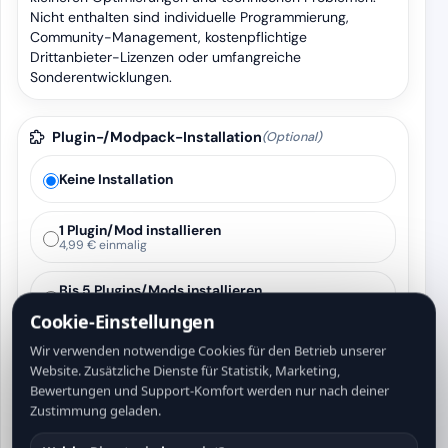
Nicht enthalten sind individuelle Programmierung,
Community-Management, kostenpflichtige
Drittanbieter-Lizenzen oder umfangreiche
Sonderentwicklungen.
Plugin-/Modpack-Installation
(Optional)
Keine Installation
1 Plugin/Mod installieren
4,99 € einmalig
Bis 5 Plugins/Mods installieren
12,99 € einmalig
Cookie-Einstellungen
Modpack-/Resource-Setup
Wir verwenden notwendige Cookies für den Betrieb unserer
19,99 € einmalig
Website. Zusätzliche Dienste für Statistik, Marketing,
Bewertungen und Support-Komfort werden nur nach deiner
Wir installieren gewünschte Plugins, Mods, Modpacks
Zustimmung geladen.
oder Ressourcen, sofern diese technisch kompatibel
sind und keine kostenpflichtigen Drittanbieter-Lizenzen