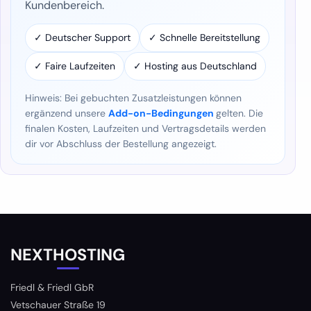
Kundenbereich.
✓ Deutscher Support
✓ Schnelle Bereitstellung
✓ Faire Laufzeiten
✓ Hosting aus Deutschland
Hinweis: Bei gebuchten Zusatzleistungen können
ergänzend unsere
Add-on-Bedingungen
gelten. Die
finalen Kosten, Laufzeiten und Vertragsdetails werden
dir vor Abschluss der Bestellung angezeigt.
NEXTHOSTING
Friedl & Friedl GbR
Vetschauer Straße 19