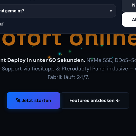
Server
N
ind gemeint?
A
ofort onlin
uf
ant Deploy in unter 60 Sekunden.
NVMe SSD, DDoS-Sc
Support via ficsit.app & Pterodactyl Panel inklusive – 
Fabrik läuft 24/7.
🚀 Jetzt starten
Features entdecken ↓